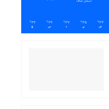
آسمان صاف
36
36
37
35
32
℃
℃
℃
℃
℃
ش
ی
د
س
چ