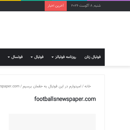
شنبه, 8 آگوست 2026
آخرین اخبار
فوتبال زنان
روزنامه فوتبالز
فوتبال
فوتسال
خانه
/
امیدوارم در این فوتبال به حقمان برسیم
/
wspaper.com
footballsnewspaper.com