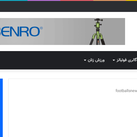
گالری فوتبالز
ورزش زنان
footballsne