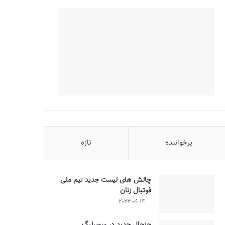
پرخواننده
تازه
چالش هاى ليست جدید تيم ملى
فوتبال زنان
2023-06-14
جنجال جدید در سوپرلیگ