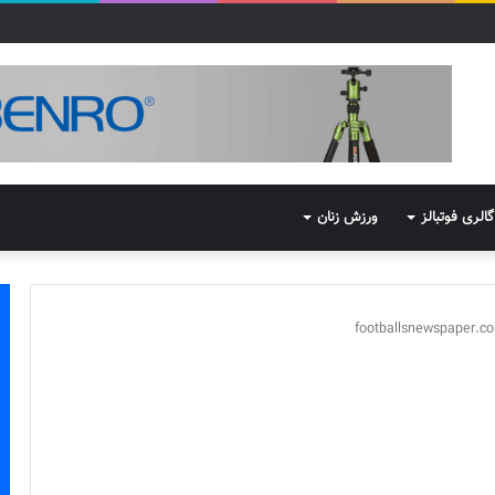
گالری فوتبالز
ورزش زنان
footballsnewspaper.c