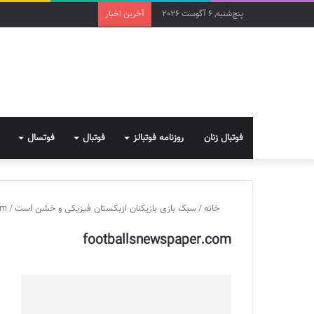
پنج‌شنبه, 6 آگوست 2026
آخرین اخبار
فوتبال زنان
روزنامه فوتبالز
فوتبال
فوتسال
خانه
/
سبک بازی بازیکنان ازبکستان فیزیکی و خشن است
/
om
footballsnewspaper.com