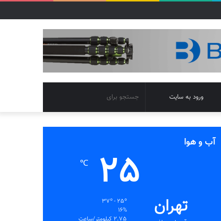
تغییر
جستجو
ورود به سایت
پوسته
برای
آب و هوا
25
℃
تهران
37º - 25º
16%
2.75 کیلومتر/ساعت