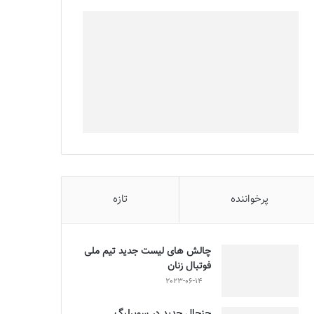
پرخواننده
تازه
چالش هاى ليست جدید تيم ملى
فوتبال زنان
2023-06-14
جنجال جدید در سوپرلیگ