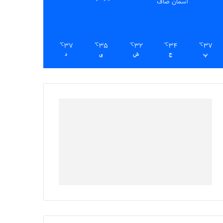
آسمان صاف
37
35
32
34
37
℃
℃
℃
℃
℃
پ
ج
ش
ی
د