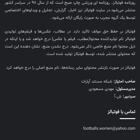
روزنامه فوتبالز، روزنامه ای ورزشی چاپ صبح است که از سال ۹۸ در سراسر کشور
منتشر می‌شود.در سایت فوتبالز نیز اخبار، گزارش، تحلیل و ویدئوهای اختصاصی
توسط یک گروه مجرب به صورت رایگان ارائه می‌شود.
فوتبالز بر حفظ حق مولف تاکید دارد. در مطالب، عکس‌ها و فیلم‌های تولیدی
فوتبالز نام تولیدکننده محتوا(مطلب، فیلم یا عکس) درج خواهد شد و یا اینکه در
ذیل محتوا نام منبع خاصی ذکر نمی‌‎شود. درج نشدن منبع، نشان دهنده این است
که محتوای منتشر شده، توسط فوتبالز تولید شده است.
فوتبالز در صورت بازنشر محتوای سایر رسانه‌ها، نام منبع اصلی را درج خواهد کرد.
صاحب امتیاز:
شبکه مستند آپارات
مديرمسئول:
مهدی مسعودی
سردبیر:
ش.آ
تماس با فوتبالز
footballs.women@yahoo.com