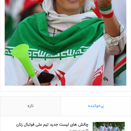
پرخواننده
تازه
چالش هاى ليست جدید تيم ملى فوتبال زنان