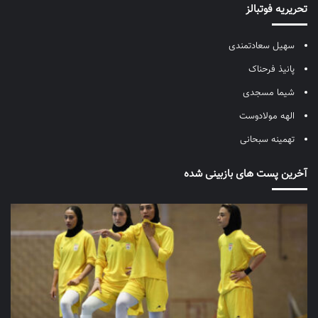
تحریریه فوتبالز
سهیل سعادتمندی
پانیذ فرحناک
شیما مسجدی
الهه مولادوست
تهمینه سبحانی
آخرین پست های بازبینی شده