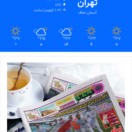
تهران
18%
1.26 کیلومتر/ساعت
آسمان صاف
37
35
32
33
37
℃
℃
℃
℃
℃
پ
ج
ش
ی
د