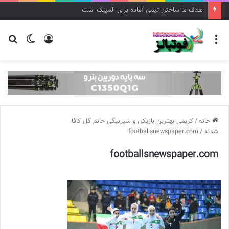
هدف ما ساختن تیمی آماده برای المپیک است
منو
ورود
تغییر
جس
پوسته
برا
خانه
/
کریمی بهترین بازیکن و شیربیگی خانم گل کافا
شدند
/
footballsnewspaper.com
footballsnewspaper.com