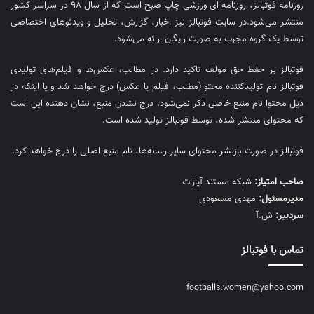
روزنامه فوتبالز، روزنامه ای ورزشی چاپ صبح است که از سال ۹۸ در سراسر کشور
منتشر می‌شود.در سایت فوتبالز نیز اخبار، گزارش، تحلیل و ویدئوهای اختصاصی
توسط یک گروه مجرب به صورت رایگان ارائه می‌شود.
فوتبالز بر حفظ حق مولف تاکید دارد. در مطالب، عکس‌ها و فیلم‌های تولیدی
فوتبالز نام تولیدکننده محتوا(مطلب، فیلم یا عکس) درج خواهد شد و یا اینکه در
ذیل محتوا نام منبع خاصی ذکر نمی‌‎شود. درج نشدن منبع، نشان دهنده این است
که محتوای منتشر شده، توسط فوتبالز تولید شده است.
فوتبالز در صورت بازنشر محتوای سایر رسانه‌ها، نام منبع اصلی را درج خواهد کرد.
صاحب امتیاز:
شبکه مستند آپارات
مديرمسئول:
مهدی مسعودی
سردبیر:
ش.آ
تماس با فوتبالز
footballs.women@yahoo.com