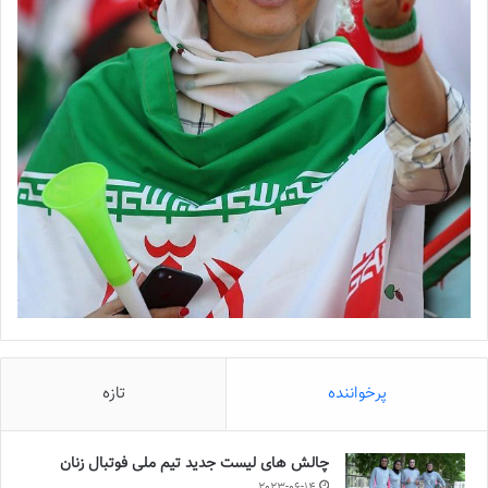
پرخواننده
تازه
چالش هاى ليست جدید تيم ملى فوتبال زنان
2023-06-14