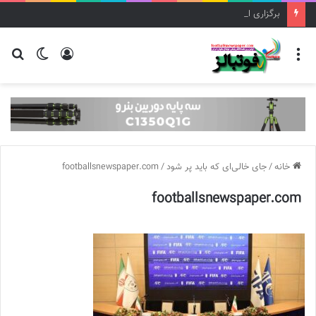
برگزاری اردوی تیم ملی فوتبال دختران نوجوان
منو
ورود
تغییر
جس
پوسته
برا
خانه
/
جای خالی‌ای که باید پر شود
/
footballsnewspaper.com
footballsnewspaper.com