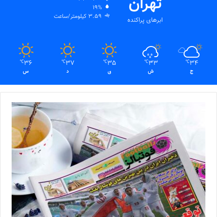
تهران
19%
3.59 کیلومتر/ساعت
ابرهای پراکنده
36
37
35
33
34
℃
℃
℃
℃
℃
ج
ش
ی
د
س