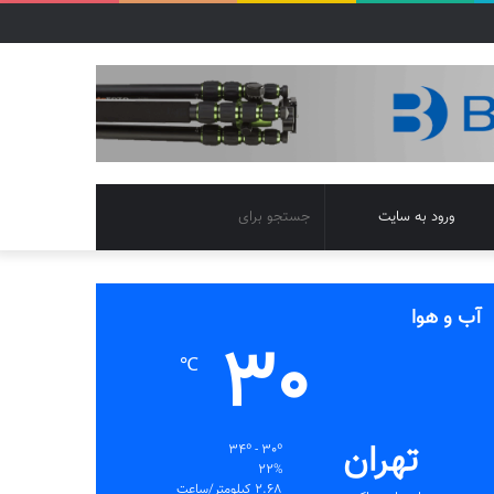
تغییر
جستجو
ورود به سایت
پوسته
برای
آب و هوا
30
℃
تهران
34º - 30º
22%
2.68 کیلومتر/ساعت