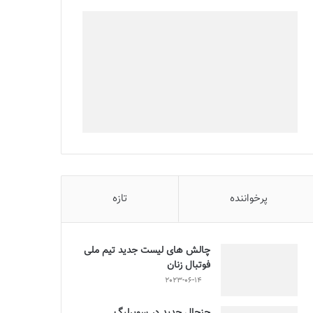
پرخواننده
تازه
چالش هاى ليست جدید تيم ملى
فوتبال زنان
2023-06-14
جنجال جدید در سوپرلیگ