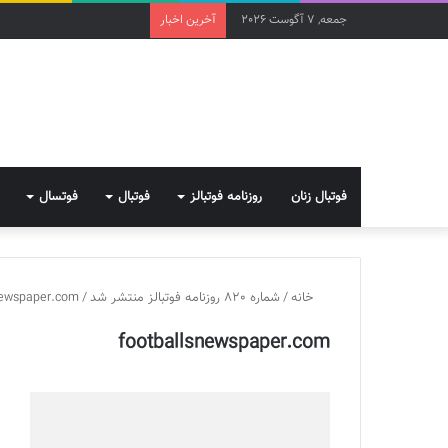
جمعه, 7 آگوست 2026
آخرین اخبار
فوتبال زنان
روزنامه فوتبالز
فوتبال
فوتسال
خانه
/
شماره 820 روزنامه فوتبالز منتشر شد
/
newspaper.com
footballsnewspaper.com