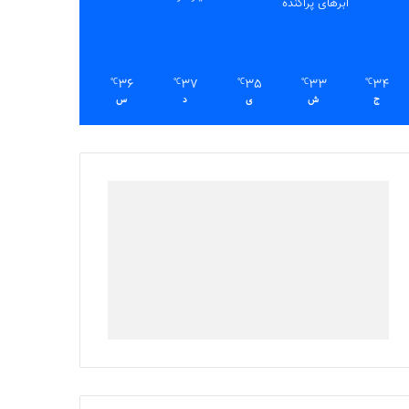
ابرهای پراکنده
36
37
35
33
34
℃
℃
℃
℃
℃
ج
ش
ی
د
س