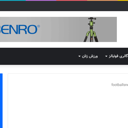
گالری فوتبالز
ورزش زنان
footballs