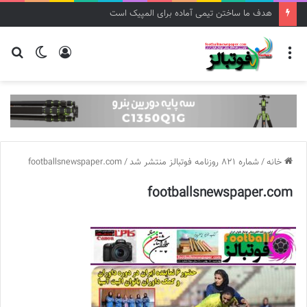
هدف ما ساختن تیمی آماده برای المپیک است
منو
ورود
تغییر
جس
پوسته
برا
خانه
/
شماره 821 روزنامه فوتبالز منتشر شد
/
footballsnewspaper.com
footballsnewspaper.com