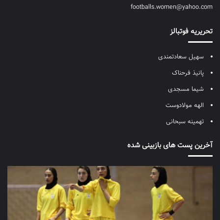
footballs.women@yahoo.com
تحریریه فوتبالز
سهیل سعادتمندی
پانیذ فرحناک
شیما مسجدی
الهه مولادوست
تهمینه سبحانی
آخرین پست های بازبینی شده