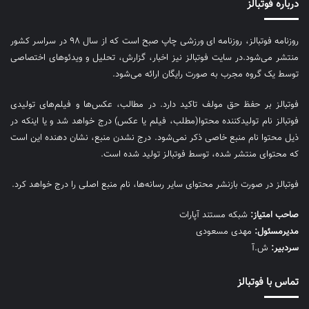
درباره فوتبالز
روزنامه فوتبالز، روزنامه ای ورزشی چاپ صبح است که از سال ۹۸ در سراسر کشور
منتشر می‌شود.در سایت فوتبالز نیز اخبار، گزارش، تحلیل و ویدئوهای اختصاصی
توسط یک گروه مجرب به صورت رایگان ارائه می‌شود.
فوتبالز بر حفظ حق مولف تاکید دارد. در مطالب، عکس‌ها و فیلم‌های تولیدی
فوتبالز نام تولیدکننده محتوا(مطلب، فیلم یا عکس) درج خواهد شد و یا اینکه در
ذیل محتوا نام منبع خاصی ذکر نمی‌‎شود. درج نشدن منبع، نشان دهنده این است
که محتوای منتشر شده، توسط فوتبالز تولید شده است.
فوتبالز در صورت بازنشر محتوای سایر رسانه‌ها، نام منبع اصلی را درج خواهد کرد.
صاحب امتیاز:
شبکه مستند آپارات
مديرمسئول:
مهدی مسعودی
سردبیر:
ش.آ
تماس با فوتبالز