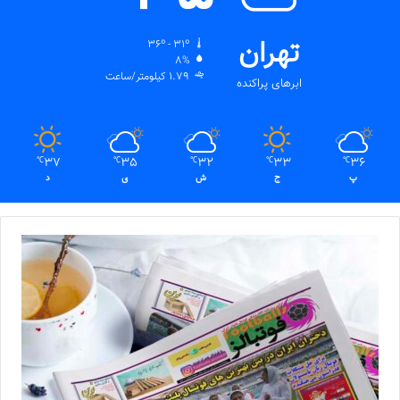
تهران
36º - 31º
8%
1.79 کیلومتر/ساعت
ابرهای پراکنده
37
35
32
33
36
℃
℃
℃
℃
℃
پ
ج
ش
ی
د