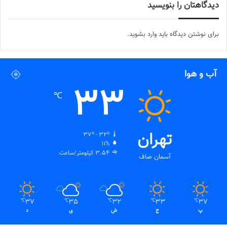
💻منبع:ورزش سه 📸عکس:سهیل سعادتمندی
دیدگاهتان را بنویسید
◾️
با فوتبالز همراه شوید
◾️فوتبالز را در اینستاگرام دنبال کنید
برای نوشتن دیدگاه باید
وارد بشوید
.
footballs.women@
◾️
برچسب ها
پرسپولیس
سارا شیربیگی
سوپرلیگ
فوتسال بانوان
آب و هوا
فوتسال زنان
33
℃
تهران
37º - 32º
11%
3.54 کیلومتر/ساعت
آسمان صاف
37
35
32
33
37
℃
℃
℃
℃
℃
پ
ج
ش
ی
د