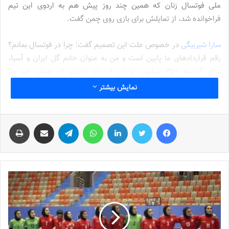
ملی فوتسال زنان که همین چند روز پیش هم به اردوی این تیم
فراخوانده شد، از تمایلش برای بازی روی چمن گفت.
سارا شیربیگی
در خصوص علت این تصمیم گفت: چرا در فوتسال بمانم؟
رقم قراردادهای ما پایین است و من به عنوان خانم گل ایران و آسیا،
سال گذشته ۳۵۰ میلیون تومان قرارداد داشتم که همان هم ۲۰
درصدش پرداخت نشده. در طی این سال‌هایی که من در فوتسال بودم
نمایش بیشتر
هیچکس ما را ندید، یکی دو سالی است که رسانه شما فوتسال زنان را به
طور جدی‌تری پوشش می‌دهد، قبل از این هیچکس ما را نمی‌دید.
فیس بوک
توییتر
لینکدین
واتس آپ
تلگرام
اشتراک گذاری از طریق ایمیل
چاپ
او ادامه داد: در فوتبال، بازیکنان درجه دو و درجه سه ۳۵۰ تومن دریافت
می‌کنند و اتفاقا کار درست را آن‌ها انجام می‌دهند، نوش جانشان. من
هم پیشنهاد از تیم‌های فوتبال دارم و فکر می‌کنم کار عاقلانه این است
که از فوتسال کنار بروم.
نوشته های مشابه