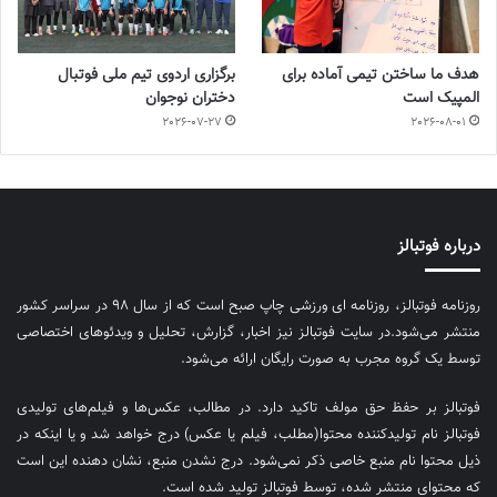
هدف ما ساختن تیمی آماده برای
برگزاری اردوی تیم ملی فوتبال
المپیک است
دختران نوجوان
2026-07-27
2026-08-01
درباره فوتبالز
روزنامه فوتبالز، روزنامه ای ورزشی چاپ صبح است که از سال ۹۸ در سراسر کشور
منتشر می‌شود.در سایت فوتبالز نیز اخبار، گزارش، تحلیل و ویدئوهای اختصاصی
توسط یک گروه مجرب به صورت رایگان ارائه می‌شود.
فوتبالز بر حفظ حق مولف تاکید دارد. در مطالب، عکس‌ها و فیلم‌های تولیدی
فوتبالز نام تولیدکننده محتوا(مطلب، فیلم یا عکس) درج خواهد شد و یا اینکه در
ذیل محتوا نام منبع خاصی ذکر نمی‌‎شود. درج نشدن منبع، نشان دهنده این است
که محتوای منتشر شده، توسط فوتبالز تولید شده است.