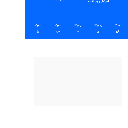
ابرهای پراکنده
36
36
37
35
31
℃
℃
℃
℃
℃
ش
ی
د
س
چ