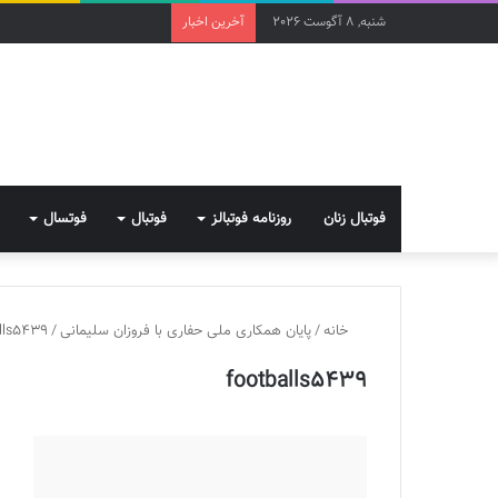
شنبه, 8 آگوست 2026
آخرین اخبار
فوتبال زنان
روزنامه فوتبالز
فوتبال
فوتسال
خانه
/
پایان همکاری ملی حفاری با فروزان سلیمانی
/
lls5439
footballs5439