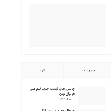
پرخواننده
تازه
چالش هاى ليست جدید تيم ملى
فوتبال زنان
2023-06-14
جنجال جدید در سوپرلیگ