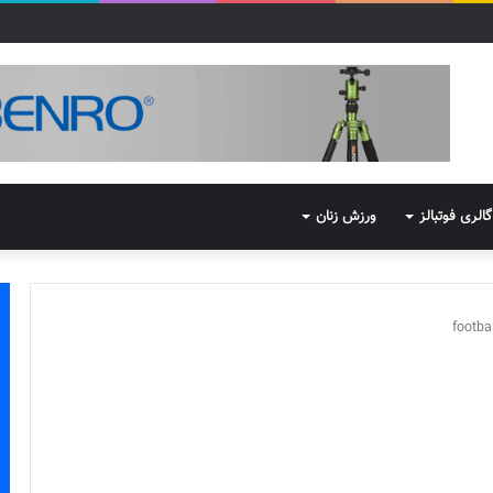
گالری فوتبالز
ورزش زنان
footba