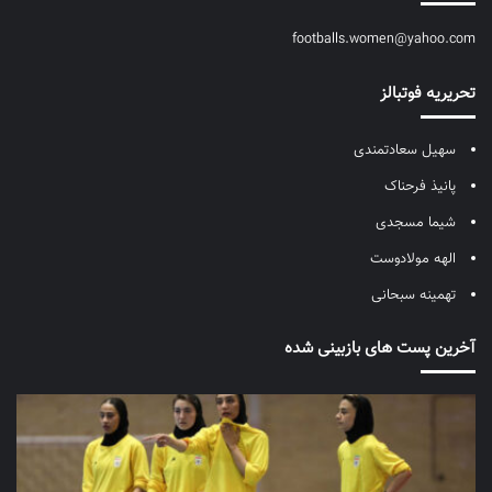
footballs.women@yahoo.com
تحریریه فوتبالز
سهیل سعادتمندی
پانیذ فرحناک
شیما مسجدی
الهه مولادوست
تهمینه سبحانی
آخرین پست های بازبینی شده