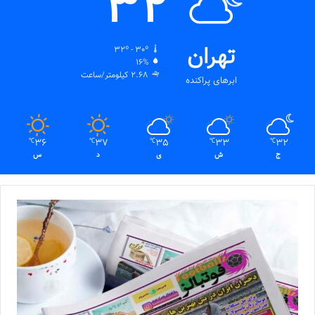
32
تهران
32º - 30º
16%
2.68 کیلومتر/ساعت
ابرهای پراکنده
36
37
35
33
32
℃
℃
℃
℃
℃
ج
ش
ی
د
س