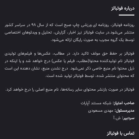
درباره فوتبالز
روزنامه فوتبالز، روزنامه ای ورزشی چاپ صبح است که از سال ۹۸ در سراسر کشور
منتشر می‌شود.در سایت فوتبالز نیز اخبار، گزارش، تحلیل و ویدئوهای اختصاصی
توسط یک گروه مجرب به صورت رایگان ارائه می‌شود.
فوتبالز بر حفظ حق مولف تاکید دارد. در مطالب، عکس‌ها و فیلم‌های تولیدی
فوتبالز نام تولیدکننده محتوا(مطلب، فیلم یا عکس) درج خواهد شد و یا اینکه در
ذیل محتوا نام منبع خاصی ذکر نمی‌‎شود. درج نشدن منبع، نشان دهنده این است
که محتوای منتشر شده، توسط فوتبالز تولید شده است.
فوتبالز در صورت بازنشر محتوای سایر رسانه‌ها، نام منبع اصلی را درج خواهد کرد.
صاحب امتیاز:
شبکه مستند آپارات
مديرمسئول:
مهدی مسعودی
سردبیر:
ش.آ
تماس با فوتبالز