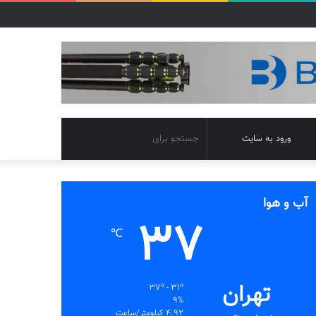
تغییر
جستجو
ورود به سایت
پوسته
برای
آب و هوا
37
℃
تهران
37º - 31º
9%
4.92 کیلومتر/ساعت