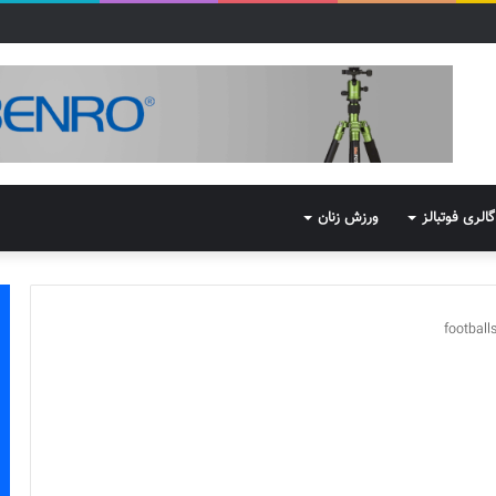
گالری فوتبالز
ورزش زنان
footbal