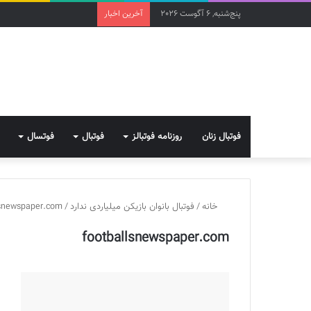
پنج‌شنبه, 6 آگوست 2026
آخرین اخبار
فوتبال زنان
روزنامه فوتبالز
فوتبال
فوتسال
خانه
/
فوتبال بانوان بازیکن میلیاردی ندارد
/
lsnewspaper.com
footballsnewspaper.com