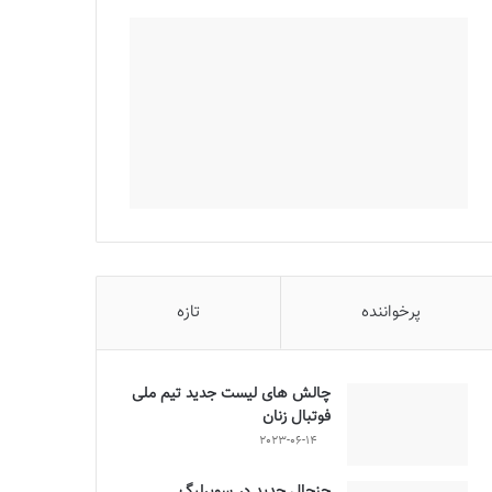
پرخواننده
تازه
چالش هاى ليست جدید تيم ملى
فوتبال زنان
2023-06-14
جنجال جدید در سوپرلیگ