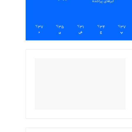
ابرهای پراکنده
37
35
31
34
37
℃
℃
℃
℃
℃
پ
ج
ش
ی
د