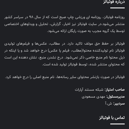
درباره فوتبالز
روزنامه فوتبالز، روزنامه ای ورزشی چاپ صبح است که از سال ۹۸ در سراسر کشور
منتشر می‌شود.در سایت فوتبالز نیز اخبار، گزارش، تحلیل و ویدئوهای اختصاصی
توسط یک گروه مجرب به صورت رایگان ارائه می‌شود.
فوتبالز بر حفظ حق مولف تاکید دارد. در مطالب، عکس‌ها و فیلم‌های تولیدی
فوتبالز نام تولیدکننده محتوا(مطلب، فیلم یا عکس) درج خواهد شد و یا اینکه در
ذیل محتوا نام منبع خاصی ذکر نمی‌‎شود. درج نشدن منبع، نشان دهنده این است
که محتوای منتشر شده، توسط فوتبالز تولید شده است.
فوتبالز در صورت بازنشر محتوای سایر رسانه‌ها، نام منبع اصلی را درج خواهد کرد.
صاحب امتیاز:
شبکه مستند آپارات
مديرمسئول:
مهدی مسعودی
سردبیر:
ش.آ
تماس با فوتبالز