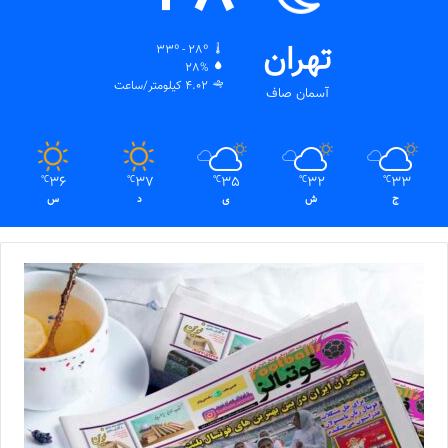
تهران
33º - 28º
28%
4.02 کیلومتر/ساعت
آسمان صاف
36
37
35
32
33
℃
℃
℃
℃
℃
ج
ش
ی
د
س