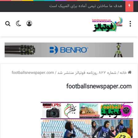
هدف ما ساختن تیمی آماده برای المپیک است
منو
ورود
تغییر
جس
پوسته
برا
خانه
/
شماره 822 روزنامه فوتبالز منتشر شد
/
footballsnewspaper.com
footballsnewspaper.com