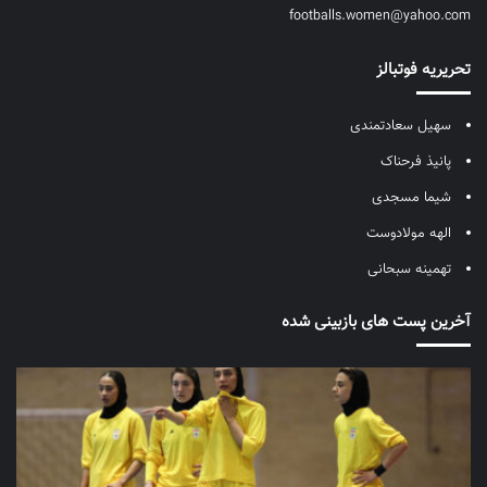
footballs.women@yahoo.com
تحریریه فوتبالز
سهیل سعادتمندی
پانیذ فرحناک
شیما مسجدی
الهه مولادوست
تهمینه سبحانی
آخرین پست های بازبینی شده